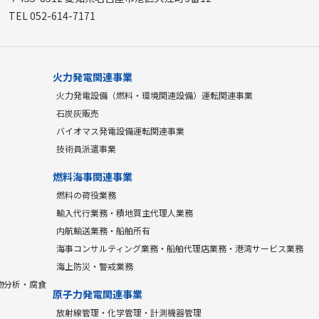
TEL 052-614-7171
火力発電関連事業
火力発電設備（燃料・環境関連設備）運転関連事業
石炭灰販売
バイオマス発電設備運転関連事業
技術員派遣事業
燃料海事関連事業
燃料の荷役業務
輸入代行業務・積地買主代理人業務
内航輸送業務・船舶所有
海事コンサルティング業務・船舶代理店業務・港湾サービス業務
海上防災・警戒業務
物分析・腐食
原子力発電関連事業
放射線管理・化学管理・計測機器管理