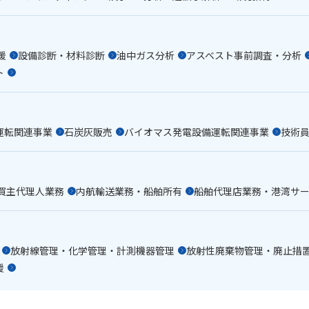
援
設備診断・材料診断
油中ガス分析
アスベスト事前調査・分析
ト
運転関連事業
石炭灰販売
バイオマス発電設備運転関連事業
技術
買主代理人業務
内航輸送業務・船舶所有
船舶代理店業務・港湾サ
放射線管理・化学管理・計測機器管理
放射性廃棄物管理・廃止措
援