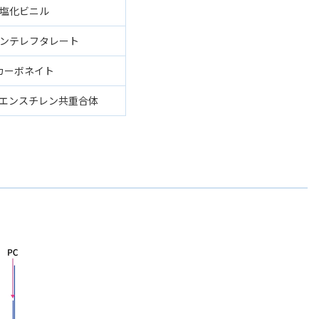
塩化ビニル
ンテレフタレート
カーボネイト
エンスチレン共重合体