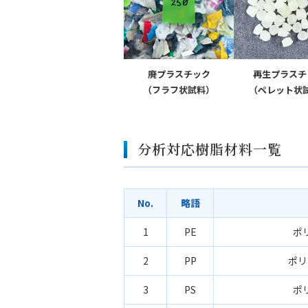
廃プラスチック
再生プラスチ
（フラフ状試料）
（ペレット状
分析対応樹脂材料一覧
No.
略語
1
PE
ポ
2
PP
ポリ
3
PS
ポ