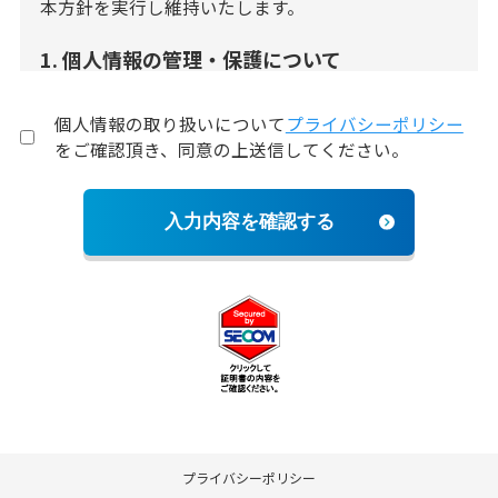
本方針を実行し維持いたします。
1. 個人情報の管理・保護について
当社は、個人情報の取得および利用にあたり、適法
個人情報の取り扱いについて
プライバシーポリシー
かつ公正な手段によることとし、取得した個人情報
をご確認頂き、同意の上送信してください。
は当社の業務を適切かつ円滑に運営するために必要
な範囲において利用いたします。
入力内容を確認する
2. 個人情報の利用目的について
当社で取得する個人情報の利用目的は以下の事業の
業務を行うために必要な範囲において利用させてい
ただきます。
発電設備、燃料設備、廃棄物処理設備、環境設
備及びガス供給設備の工事、運転、保守及び管
理
プライバシーポリシー
揚油及び揚液等の燃料関連業務