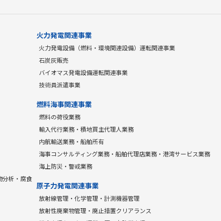
火力発電関連事業
火力発電設備（燃料・環境関連設備）運転関連事業
石炭灰販売
バイオマス発電設備運転関連事業
技術員派遣事業
燃料海事関連事業
燃料の荷役業務
輸入代行業務・積地買主代理人業務
内航輸送業務・船舶所有
海事コンサルティング業務・船舶代理店業務・港湾サービス業務
海上防災・警戒業務
物分析・腐食
原子力発電関連事業
放射線管理・化学管理・計測機器管理
放射性廃棄物管理・廃止措置クリアランス