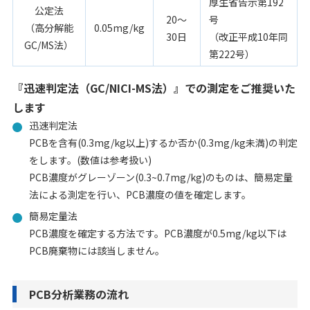
厚生省告示第192
公定法
20～
号
（高分解能
0.05mg/kg
30日
（改正平成10年同
GC/MS法）
第222号）
『迅速判定法（GC/NICI-MS法）』での測定をご推奨いた
します
迅速判定法
PCBを含有(0.3mg/kg以上)するか否か(0.3mg/kg未満)の判定
をします。(数値は参考扱い)
PCB濃度がグレーゾーン(0.3~0.7mg/kg)のものは、簡易定量
法による測定を行い、PCB濃度の値を確定します。
簡易定量法
PCB濃度を確定する方法です。PCB濃度が0.5mg/kg以下は
PCB廃棄物には該当しません。
PCB分析業務の流れ