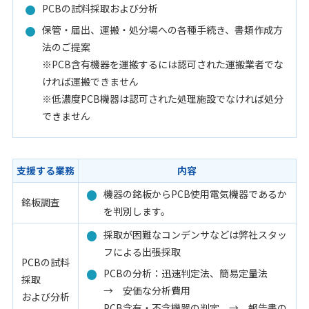
PCBの試料採取および分析
保管・届出、運搬・処分場への各種手続き、書類作成方
法のご提案
※PCB含有機器を運搬するには認可された運搬業者でな
ければ運搬できません
※低濃度PCB機器は認可された処理施設でなければ処分
できません
支援する業務
内容
機器の銘板からPCB使用電気機器であるか
銘板調査
を判別します。
採取が困難なコンデンサなどは弊社スタッ
フによる出張採取
PCBの試料
PCBの分析：迅速判定法、簡易定量法
採取
→ 安価な分析費用
および分析
PCB含有・不含機器の判定 → 報告書の