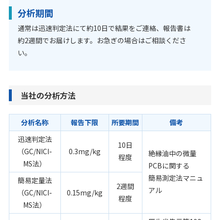
分析期間
通常は迅速判定法にて約10日で結果をご連絡、報告書は
約2週間でお届けします。お急ぎの場合はご相談くださ
い。
当社の分析方法
分析名称
報告下限
所要期間
備考
迅速判定法
10日
（GC/NICI-
0.3mg/kg
絶縁油中の微量
程度
MS法）
PCBに関する
簡易測定法マニュ
簡易定量法
2週間
アル
（GC/NICI-
0.15mg/kg
程度
MS法）