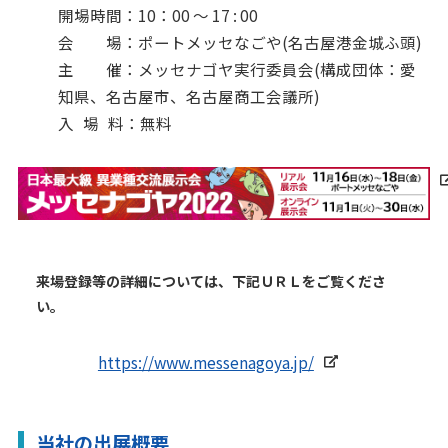
開場時間：10：00 〜 17 : 00
会 場：ポートメッセなごや(名古屋港金城ふ頭)
主 催：メッセナゴヤ実行委員会(構成団体：愛
知県、名古屋市、名古屋商工会議所)
入
_
場
_
料：無料
来場登録等の詳細については、下記ＵＲＬをご覧くださ
い。
https://www.messenagoya.jp/
当社の出展概要